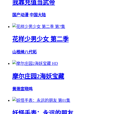
我靠充值当武帝
国产动漫
中国大陆
第7集
花样少男少女 第二季
山根绮
八代拓
HD
摩尔庄园2海妖宝藏
黄渤
宣晓鸣
第01集
妖怪手表：永远的朋友