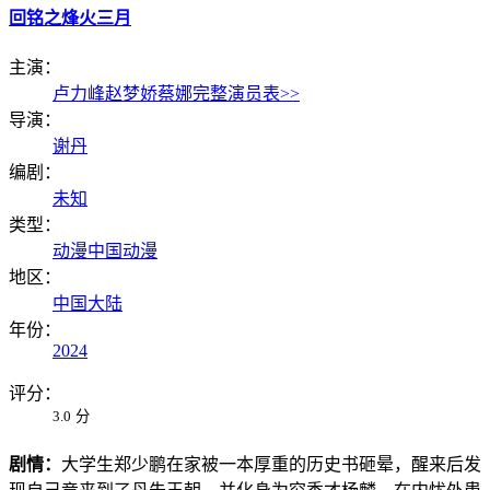
回铭之烽火三月
主演：
卢力峰
赵梦娇
蔡娜
完整演员表>>
导演：
谢丹
编剧：
未知
类型：
动漫
中国动漫
地区：
中国大陆
年份：
2024
评分：
3.0
分
剧情：
大学生郑少鹏在家被一本厚重的历史书砸晕，醒来后发