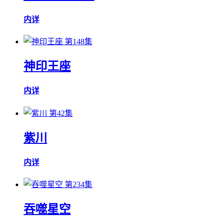
内详
第148集
神印王座
内详
第42集
紫川
内详
第234集
吞噬星空