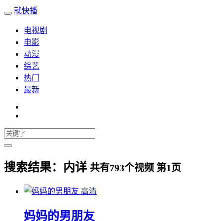
就快播
电视剧
电影
动漫
综艺
热门
最新
搜索结果：
内详
共有
793
个视频 第
1
页
高清
妈妈的男朋友