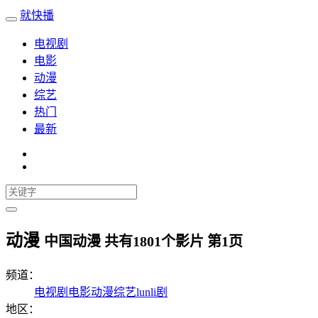
就快播
电视剧
电影
动漫
综艺
热门
最新
动漫
中国动漫 共有
1801
个影片 第
1
页
频道：
电视剧
电影
动漫
综艺
lunli剧
地区：