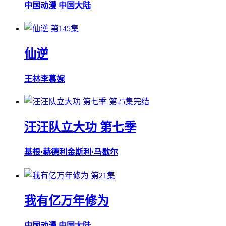
中国动漫
中国大陆
第145集
仙逆
王林
李慕婉
第25集完结
汪汪队立大功 第七季
基根·赫德利
金斯利·马歇尔
第21集
我有亿万年修为
中国动漫
中国大陆