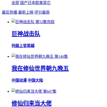
全部
国产
日本
欧美
其它
最近热播
最新上映
评分最高
第52集完结
巨神战击队
何超
上官梁越
第146集
我在修仙世界朝九晚五
中国动漫
中国大陆
第647集
修仙归来当大佬