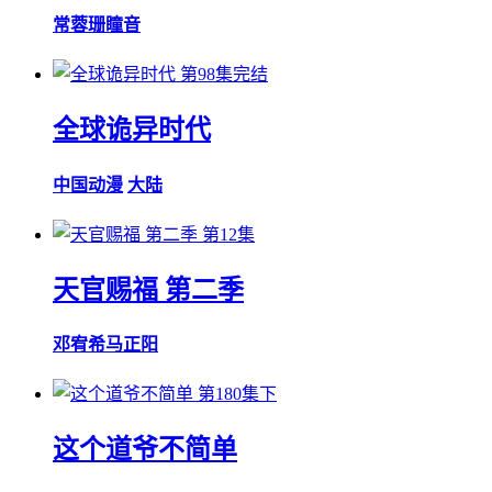
常蓉珊
瞳音
第98集完结
全球诡异时代
中国动漫
大陆
第12集
天官赐福 第二季
邓宥希
马正阳
第180集下
这个道爷不简单