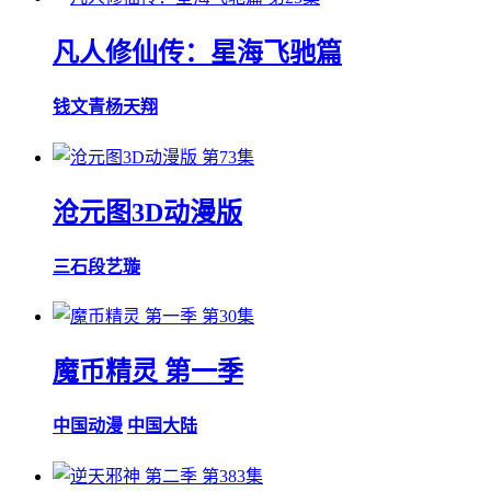
凡人修仙传：星海飞驰篇
钱文青
杨天翔
第73集
沧元图3D动漫版
三石
段艺璇
第30集
魔币精灵 第一季
中国动漫
中国大陆
第383集