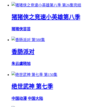
第26集完结
猪猪侠之竞速小英雄第八季
猪猪侠
芸芸
第588集
香肠派对
朱云
虞晓旭
第150集
绝世武神 第七季
中国动漫
中国大陆