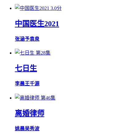
3.0分
中国医生2021
张涵予
袁泉
第28集
七日生
李晨
王千源
第46集
离婚律师
姚晨
吴秀波