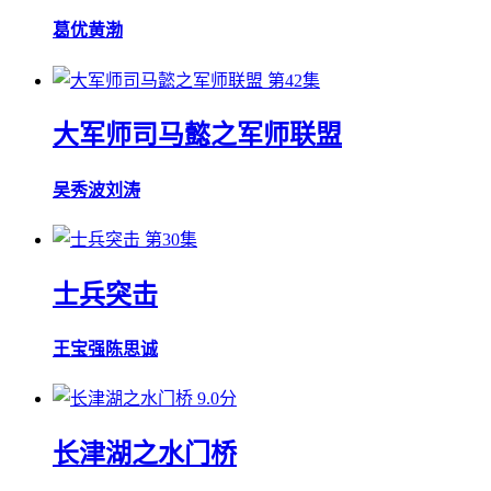
葛优
黄渤
第42集
大军师司马懿之军师联盟
吴秀波
刘涛
第30集
士兵突击
王宝强
陈思诚
9.0分
长津湖之水门桥