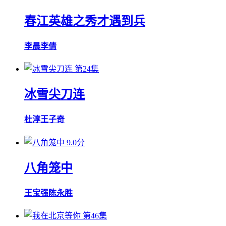
春江英雄之秀才遇到兵
李晨
李倩
第24集
冰雪尖刀连
杜淳
王子奇
9.0分
八角笼中
王宝强
陈永胜
第46集