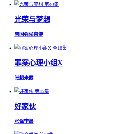
第40集
光荣与梦想
唐国强
侯京健
全18集
罪案心理小组X
张超
米露
第45集
好家伙
张译
李晨