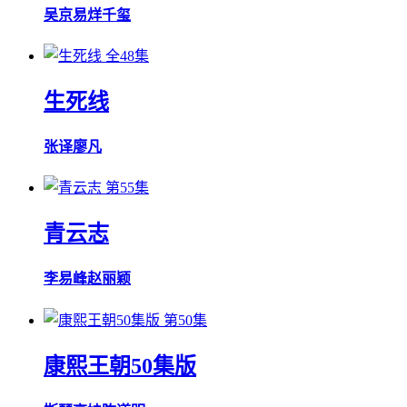
吴京
易烊千玺
全48集
生死线
张译
廖凡
第55集
青云志
李易峰
赵丽颖
第50集
康熙王朝50集版