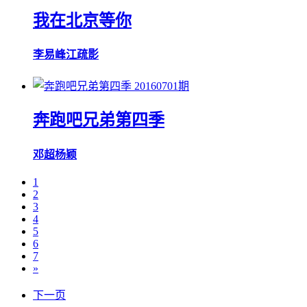
我在北京等你
李易峰
江疏影
20160701期
奔跑吧兄弟第四季
邓超
杨颖
1
2
3
4
5
6
7
»
下一页