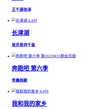
王千源
张译
6.4分
长津湖
吴京
易烊千玺
第20220831期会员版
奔跑吧 第六季
李晨
杨颖
6.8分
我和我的家乡