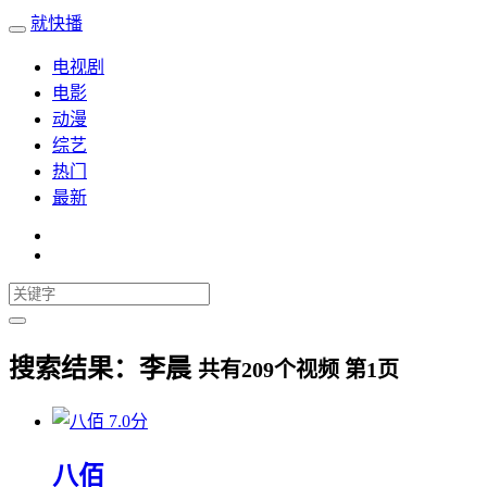
就快播
电视剧
电影
动漫
综艺
热门
最新
搜索结果：
李晨
共有
209
个视频 第
1
页
7.0分
八佰