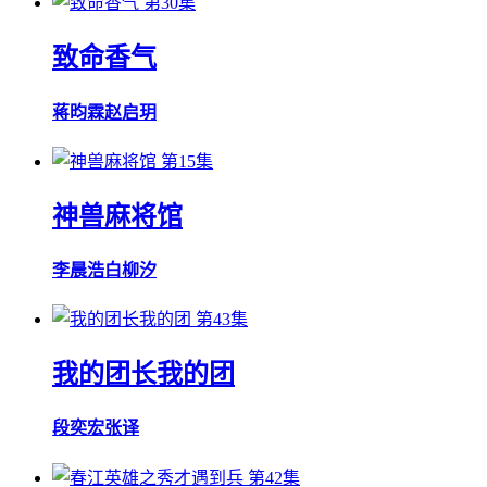
第30集
致命香气
蒋昀霖
赵启玥
第15集
神兽麻将馆
李晨浩
白柳汐
第43集
我的团长我的团
段奕宏
张译
第42集