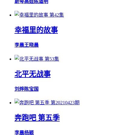
斯琴高娃
陈道明
第42集
幸福里的故事
李晨
王晓晨
第53集
北平无战事
刘烨
陈宝国
第20210423期
奔跑吧 第五季
李晨
杨颖