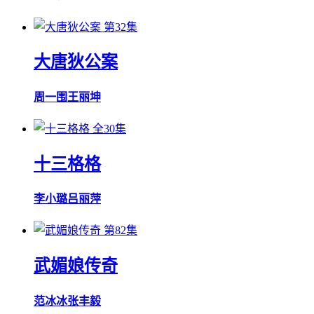
第32集
大唐狄公案
周一围
王丽坤
全30集
十三格格
李小璐
吕丽萍
第82集
武媚娘传奇
范冰冰
张丰毅