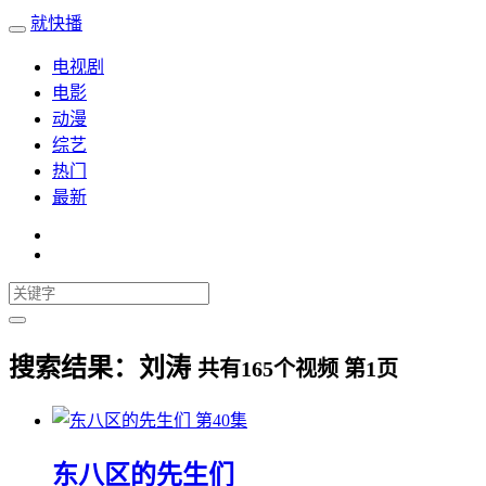
就快播
电视剧
电影
动漫
综艺
热门
最新
搜索结果：
刘涛
共有
165
个视频 第
1
页
第40集
东八区的先生们