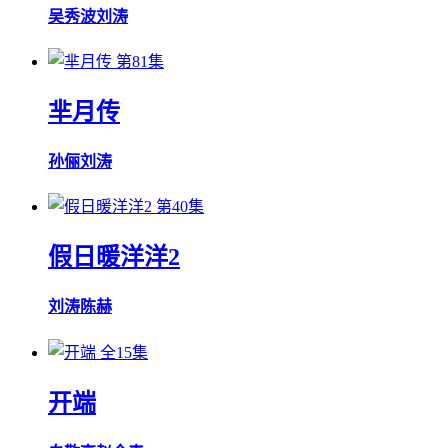
吴秀波
刘涛
第81集
芈月传
孙俪
刘涛
第40集
假日暖洋洋2
刘涛
陈赫
全15集
开端