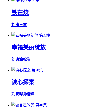
第46集
铁在烧
刘涛
王雷
第22集
幸福美丽绽放
刘涛
涂松岩
第28集
读心探案
刘晓晔
孙浩洋
第40集