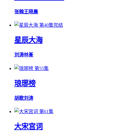
张翰
王晓晨
第40集完结
星辰大海
刘涛
林峯
第55集
琅琊榜
胡歌
刘涛
第61集
大宋宫词