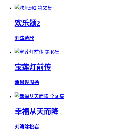
第55集
欢乐颂2
刘涛
蒋欣
第46集
宝莲灯前传
焦恩俊
周扬
全60集
幸福从天而降
刘涛
涂松岩