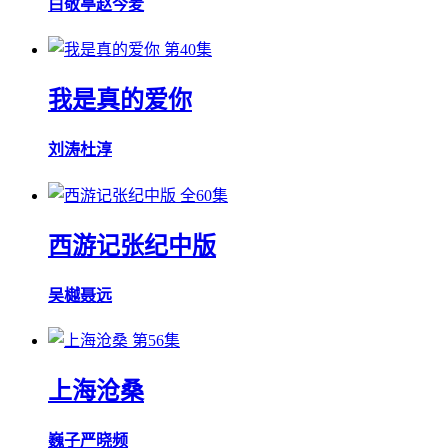
白敬亭
赵今麦
第40集
我是真的爱你
刘涛
杜淳
全60集
西游记张纪中版
吴樾
聂远
第56集
上海沧桑
巍子
严晓频