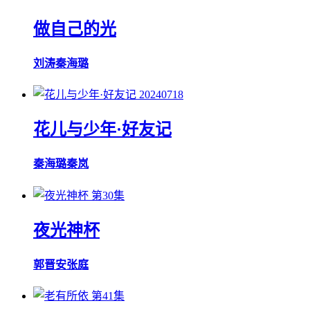
做自己的光
刘涛
秦海璐
20240718
花儿与少年·好友记
秦海璐
秦岚
第30集
夜光神杯
郭晋安
张庭
第41集