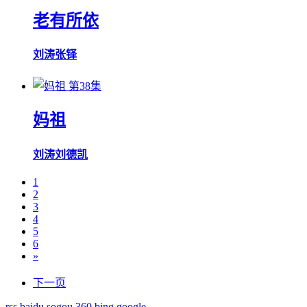
老有所依
刘涛
张铎
第38集
妈祖
刘涛
刘德凯
1
2
3
4
5
6
»
下一页
rss
baidu
sogou
360
bing
google