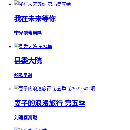
第36集完结
我在未来等你
李光洁
费启鸣
第24集
县委大院
胡歌
吴越
第20210407期
妻子的浪漫旅行 第五季
刘涛
秦海璐