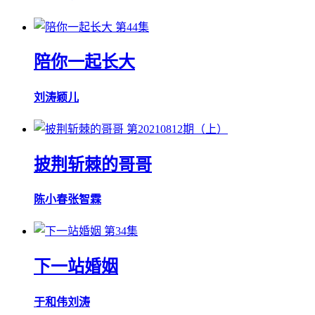
第44集
陪你一起长大
刘涛
颖儿
第20210812期（上）
披荆斩棘的哥哥
陈小春
张智霖
第34集
下一站婚姻
于和伟
刘涛