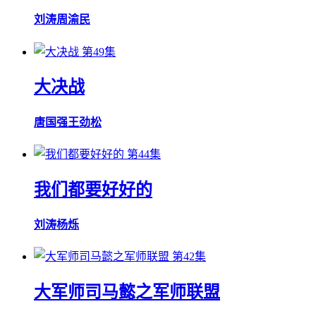
刘涛
周渝民
第49集
大决战
唐国强
王劲松
第44集
我们都要好好的
刘涛
杨烁
第42集
大军师司马懿之军师联盟