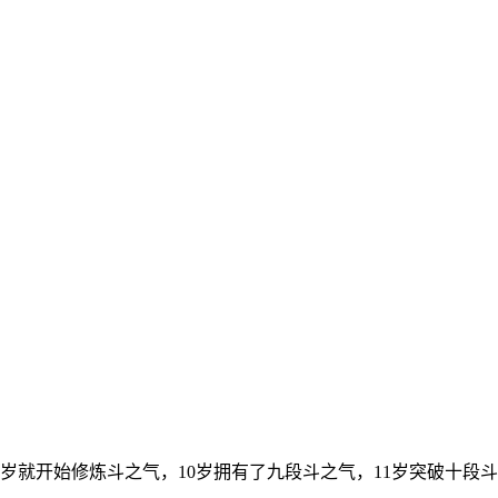
岁就开始修炼斗之气，10岁拥有了九段斗之气，11岁突破十段