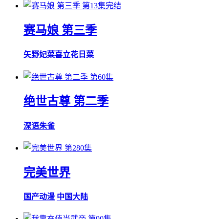
第13集完结
赛马娘 第三季
矢野妃菜喜
立花日菜
第60集
绝世古尊 第二季
深语
朱雀
第280集
完美世界
国产动漫
中国大陆
第90集