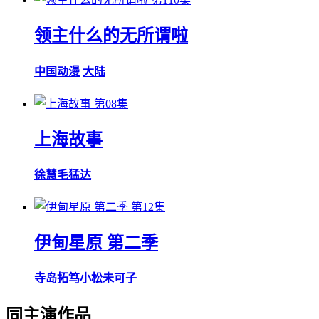
领主什么的无所谓啦
中国动漫
大陆
第08集
上海故事
徐慧
毛猛达
第12集
伊甸星原 第二季
寺岛拓笃
小松未可子
同主演作品