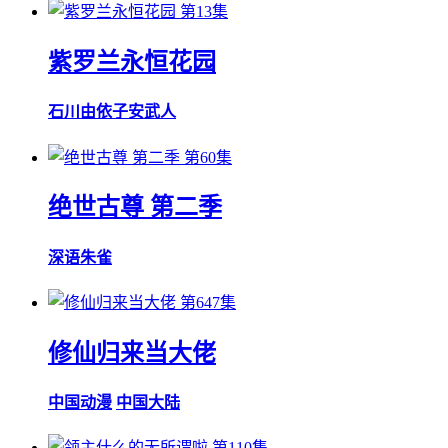
第13集
紫罗兰永恒花园
石川由依
子安武人
第60集
绝世古尊 第二季
深语
朱雀
第647集
修仙归来当大佬
中国动漫
中国大陆
第110集