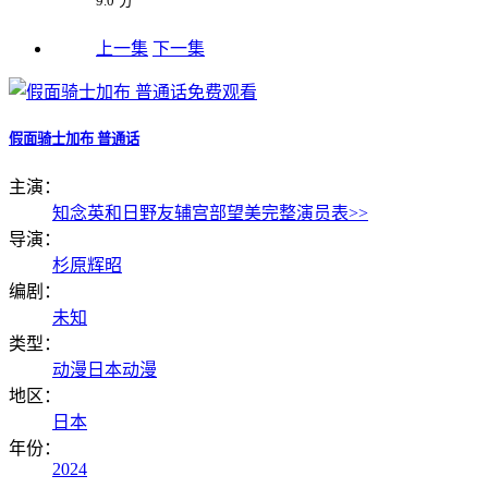
9.0
分
上一集
下一集
假面骑士加布 普通话
主演：
知念英和
日野友辅
宫部望美
完整演员表>>
导演：
杉原辉昭
编剧：
未知
类型：
动漫
日本动漫
地区：
日本
年份：
2024