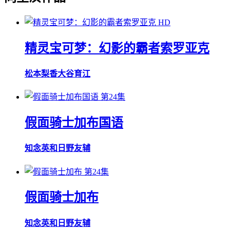
HD
精灵宝可梦：幻影的霸者索罗亚克
松本梨香
大谷育江
第24集
假面骑士加布国语
知念英和
日野友辅
第24集
假面骑士加布
知念英和
日野友辅