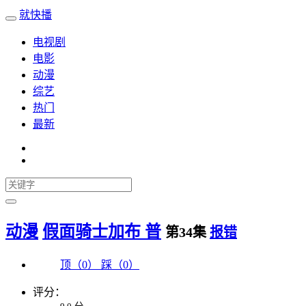
就快播
电视剧
电影
动漫
综艺
热门
最新
动漫
假面骑士加布 普
第34集
报错
顶（
0
）
踩（
0
）
评分：