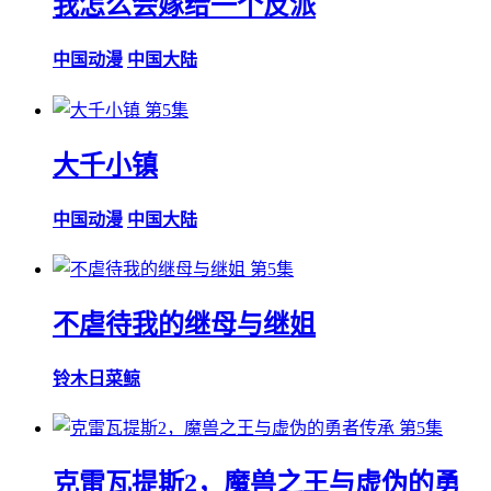
我怎么会嫁给一个反派
中国动漫
中国大陆
第5集
大千小镇
中国动漫
中国大陆
第5集
不虐待我的继母与继姐
铃木日菜
鲸
第5集
克雷瓦提斯2，魔兽之王与虚伪的勇