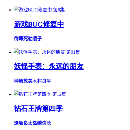
第6集
游戏BUG修复中
倒霉死勒
顺子
第01集
妖怪手表：永远的朋友
种崎敦美
木村良平
第12集
钻石王牌第四季
逢坂良太
岛崎信长