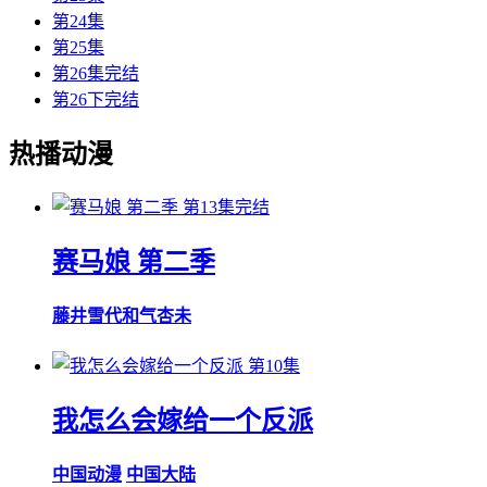
第24集
第25集
第26集完结
第26下完结
热播动漫
第13集完结
赛马娘 第二季
藤井雪代
和气杏未
第10集
我怎么会嫁给一个反派
中国动漫
中国大陆