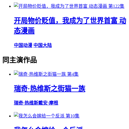
第122集
开局物价贬值，我成为了世界首富 动
态漫画
中国动漫
中国大陆
同主演作品
第4集
瑞奇·热维斯之街猫一族
瑞奇·热维斯
戴安·摩根
第10集