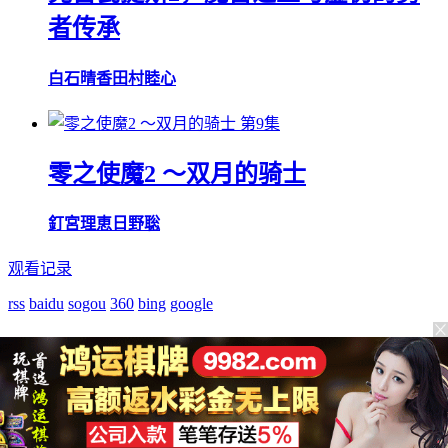
者传承
白石晴香
田村睦心
第9集
零之使魔2 ～双月的骑士
釘宮理恵
日野聡
观看记录
rss
baidu
sogou
360
bing
google