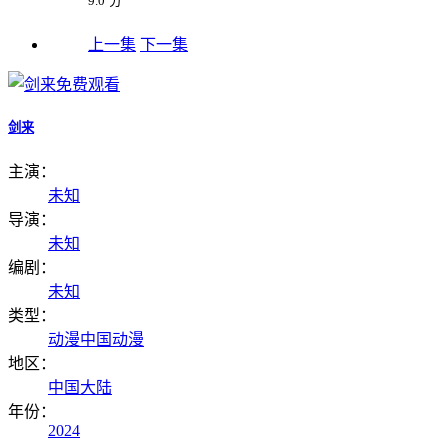
9.0
分
上一集
下一集
剑来
主演：
未知
导演：
未知
编剧：
未知
类型：
动漫
中国动漫
地区：
中国大陆
年份：
2024