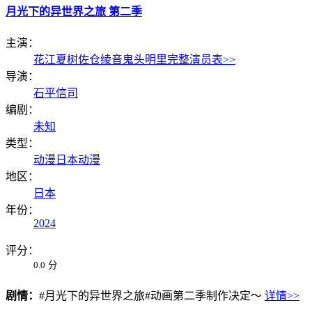
月光下的异世界之旅 第二季
主演：
花江夏树
佐仓绫音
鬼头明里
完整演员表>>
导演：
石平信司
编剧：
未知
类型：
动漫
日本动漫
地区：
日本
年份：
2024
评分：
0.0
分
剧情：
#月光下的异世界之旅#动画第二季制作决定～
详情>>