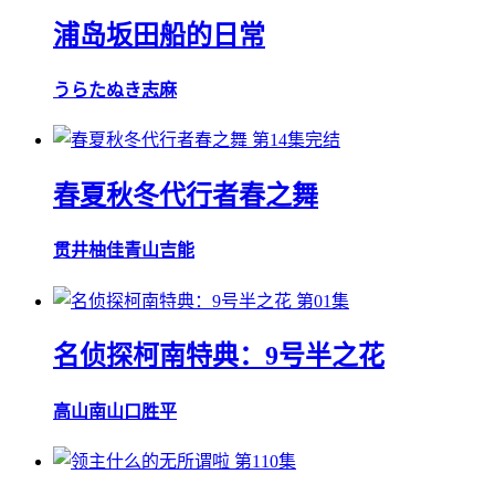
浦岛坂田船的日常
うらたぬき
志麻
第14集完结
春夏秋冬代行者春之舞
贯井柚佳
青山吉能
第01集
名侦探柯南特典：9号半之花
高山南
山口胜平
第110集