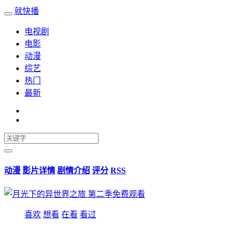
就快播
电视剧
电影
动漫
综艺
热门
最新
动漫
影片详情
剧情介绍
评分
RSS
喜欢
想看
在看
看过