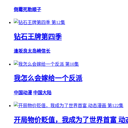
倒霉死勒
顺子
第12集
钻石王牌第四季
逢坂良太
岛崎信长
第10集
我怎么会嫁给一个反派
中国动漫
中国大陆
第122集
开局物价贬值，我成为了世界首富 动