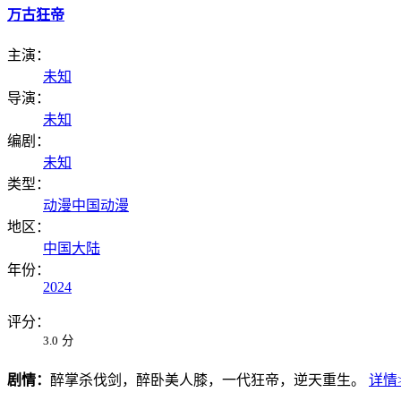
万古狂帝
主演：
未知
导演：
未知
编剧：
未知
类型：
动漫
中国动漫
地区：
中国大陆
年份：
2024
评分：
3.0
分
剧情：
醉掌杀伐剑，醉卧美人膝，一代狂帝，逆天重生。
详情