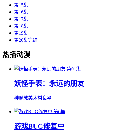
第15集
第16集
第17集
第18集
第19集
第20集完结
热播动漫
第01集
妖怪手表：永远的朋友
种崎敦美
木村良平
第6集
游戏BUG修复中