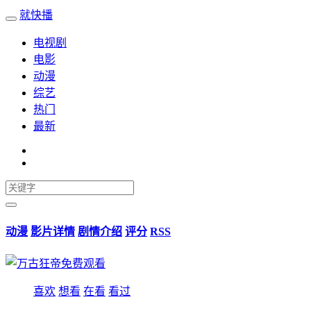
就快播
电视剧
电影
动漫
综艺
热门
最新
动漫
影片详情
剧情介绍
评分
RSS
喜欢
想看
在看
看过