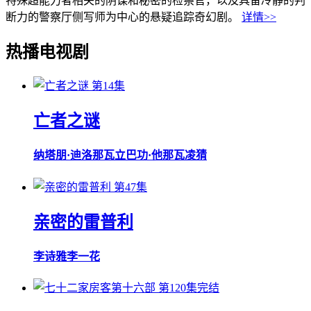
特殊超能力者相关的阴谋和秘密的检察官，以及具备冷静的判
断力的警察厅侧写师为中心的悬疑追踪奇幻剧。
详情>>
热播电视剧
第14集
亡者之谜
纳塔朋·迪洛那瓦立
巴功·他那瓦凌猜
第47集
亲密的雷普利
李诗雅
李一花
第120集完结