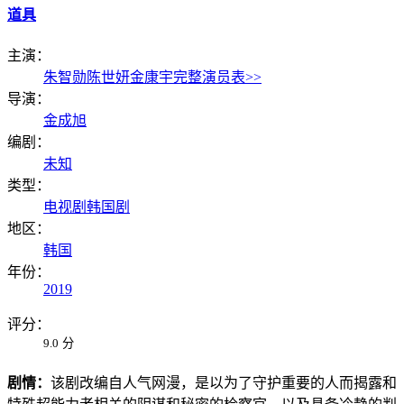
道具
主演：
朱智勋
陈世妍
金康宇
完整演员表>>
导演：
金成旭
编剧：
未知
类型：
电视剧
韩国剧
地区：
韩国
年份：
2019
评分：
9.0
分
剧情：
该剧改编自人气网漫，是以为了守护重要的人而揭露和