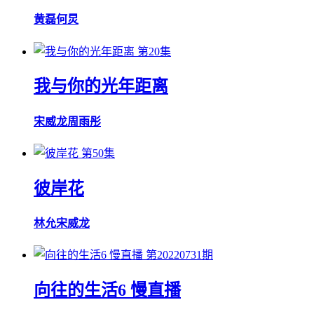
黄磊
何炅
第20集
我与你的光年距离
宋威龙
周雨彤
第50集
彼岸花
林允
宋威龙
第20220731期
向往的生活6 慢直播