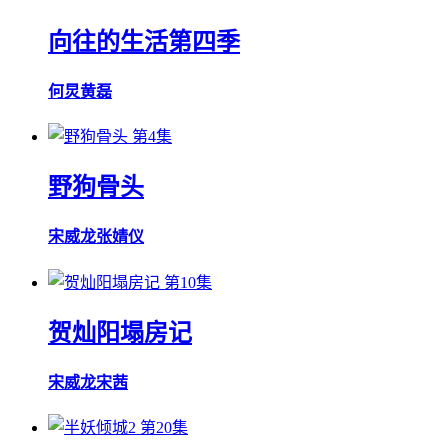
向往的生活第四季
何炅
黄磊
第4集
野狗骨头
宋威龙
张婧仪
第10集
贺灿阳塌房记
宋威龙
宋茜
第20集