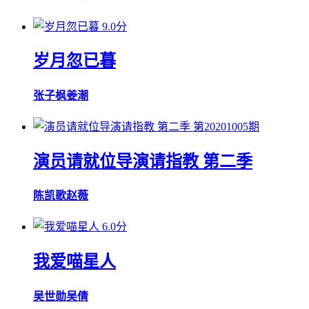
9.0分
岁月忽已暮
张子枫
姜潮
第20201005期
演员请就位导演请指教 第二季
陈凯歌
赵薇
6.0分
我爱喵星人
吴世勋
吴倩