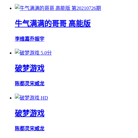
第20210726期
牛气满满的哥哥 高能版
李维嘉
乔振宇
5.0分
破梦游戏
陈都灵
宋威龙
HD
破梦游戏
陈都灵
宋威龙