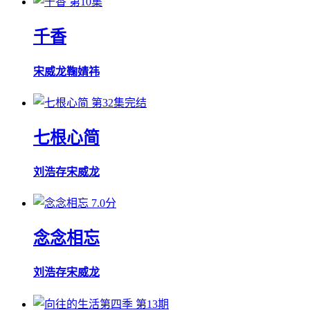
第10集
千香
宋威龙
鞠婧祎
第32集完结
七根心简
刘浩存
宋威龙
7.0分
念念相忘
刘浩存
宋威龙
第13期