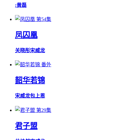
:
黄磊
第54集
凤囚凰
关晓彤
宋威龙
番外
韶华若锦
宋威龙
包上恩
第29集
君子盟