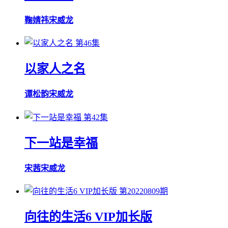
鞠婧祎
宋威龙
第46集
以家人之名
谭松韵
宋威龙
第42集
下一站是幸福
宋茜
宋威龙
第20220809期
向往的生活6 VIP加长版