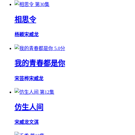
第30集
相思令
杨颖
宋威龙
5.0分
我的青春都是你
宋芸桦
宋威龙
第12集
仿生人间
宋威龙
文淇