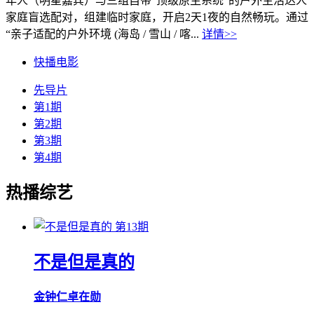
年人（明星嘉宾）与三组自带“顶级原生系统”的户外生活达人
家庭盲选配对，组建临时家庭，开启2天1夜的自然畅玩。通过
“亲子适配的户外环境 (海岛 / 雪山 / 喀...
详情>>
快播电影
先导片
第1期
第2期
第3期
第4期
热播综艺
第13期
不是但是真的
金钟仁
卓在勋