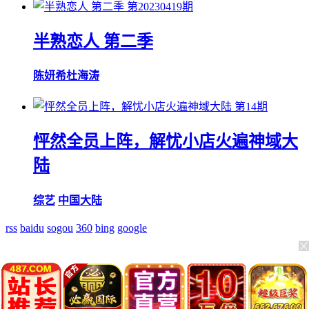
第20230419期
半熟恋人 第二季
陈妍希
杜海涛
第14期
怦然全员上阵，解忧小店火遍神域大
陆
综艺
中国大陆
rss
baidu
sogou
360
bing
google