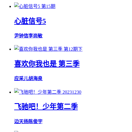
第15期
心脏信号5
尹钟信
李尚敏
第12期下
喜欢你我也是 第三季
应采儿
胡海泉
20231230
飞驰吧！少年第二季
边天扬
陈俊宇