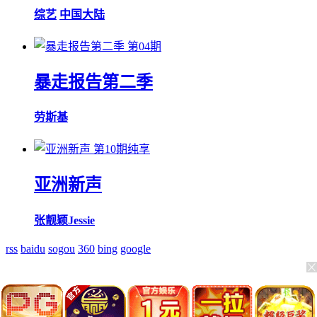
综艺
中国大陆
第04期
暴走报告第二季
劳斯基
第10期纯享
亚洲新声
张靓颖
Jessie
rss
baidu
sogou
360
bing
google