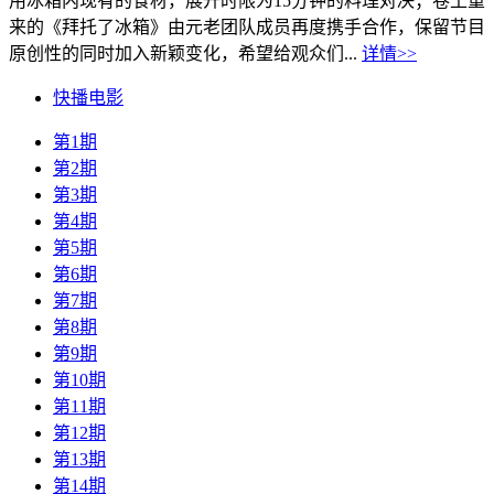
用冰箱内现有的食材，展开时限为15分钟的料理对决；卷土重
来的《拜托了冰箱》由元老团队成员再度携手合作，保留节目
原创性的同时加入新颖变化，希望给观众们...
详情>>
快播电影
第1期
第2期
第3期
第4期
第5期
第6期
第7期
第8期
第9期
第10期
第11期
第12期
第13期
第14期