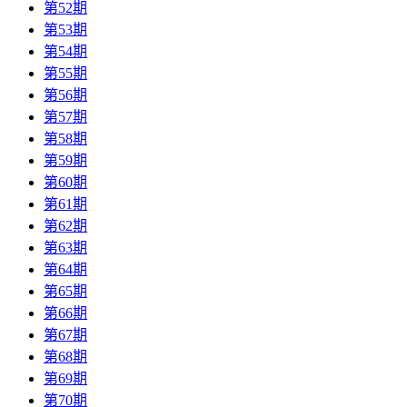
第52期
第53期
第54期
第55期
第56期
第57期
第58期
第59期
第60期
第61期
第62期
第63期
第64期
第65期
第66期
第67期
第68期
第69期
第70期