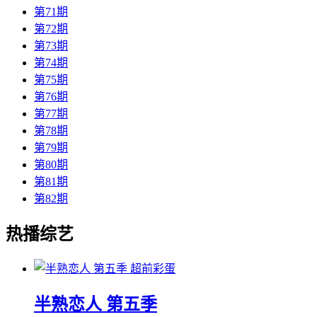
第71期
第72期
第73期
第74期
第75期
第76期
第77期
第78期
第79期
第80期
第81期
第82期
热播综艺
超前彩蛋
半熟恋人 第五季