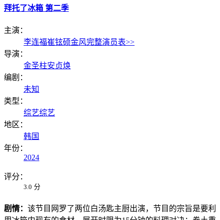
拜托了冰箱 第二季
主演：
李连福
崔铉硕
金风
完整演员表>>
导演：
金圣柱
安贞焕
编剧：
未知
类型：
综艺
综艺
地区：
韩国
年份：
2024
评分：
3.0
分
剧情：
该节目网罗了两位白汤匙主厨出演，节目的宗旨是要利