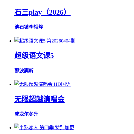
石三play（2026）
池石镇
李相烨
第20260404期
超级语文课5
郦波
窦昕
HD国语
无限超越演唱会
成龙
尔冬升
特别加更