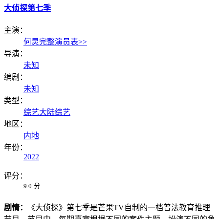
大侦探第七季
主演：
何炅
完整演员表>>
导演：
未知
编剧：
未知
类型：
综艺
大陆综艺
地区：
内地
年份：
2022
评分：
9.0
分
剧情：
《大侦探》第七季是芒果TV自制的一档普法教育推理