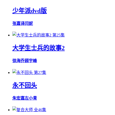
少年派dvd版
张嘉译
闫妮
第25集
大学生士兵的故事2
徐海乔
顾宇峰
第27集
永不回头
朱宏嘉
左小青
全46集