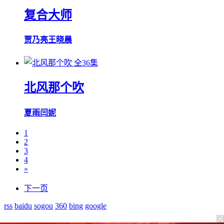
复合大师
贾乃亮
王晓晨
全36集
北风那个吹
夏雨
闫妮
1
2
3
4
»
下一页
rss
baidu
sogou
360
bing
google