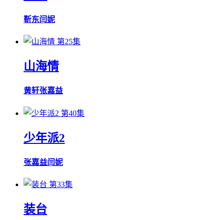
靳东
闫妮
第25集
山海情
黄轩
张嘉益
第40集
少年派2
张嘉益
闫妮
第33集
装台