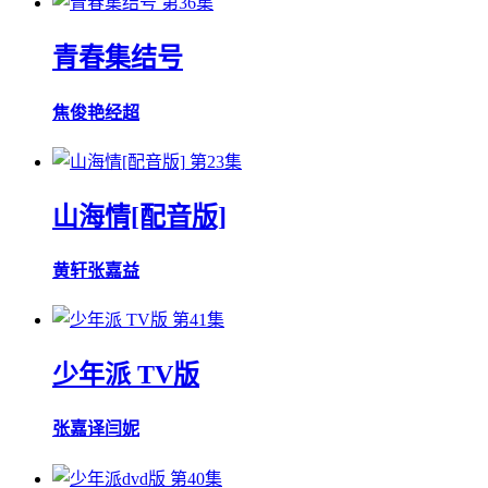
第36集
青春集结号
焦俊艳
经超
第23集
山海情[配音版]
黄轩
张嘉益
第41集
少年派 TV版
张嘉译
闫妮
第40集