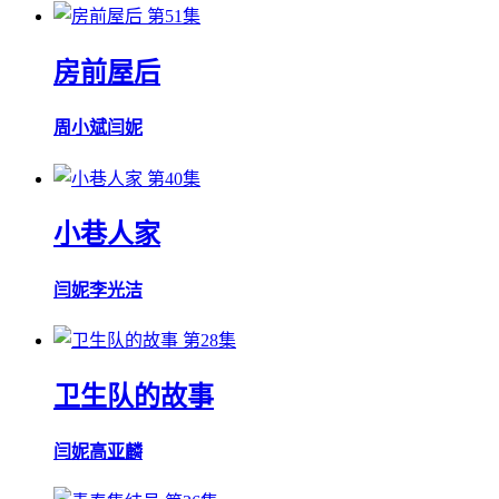
第51集
房前屋后
周小斌
闫妮
第40集
小巷人家
闫妮
李光洁
第28集
卫生队的故事
闫妮
高亚麟