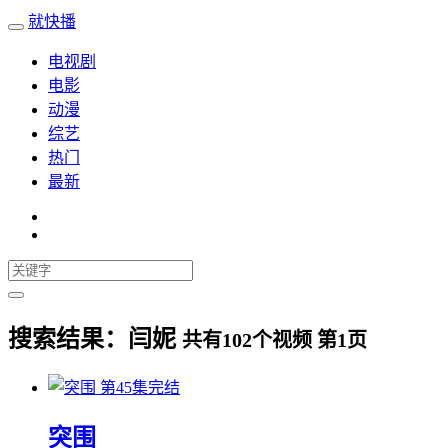
就快播
电视剧
电影
动漫
综艺
热门
最新
搜索结果：
闫妮
共有
102
个视频 第
1
页
第45集完结
突围