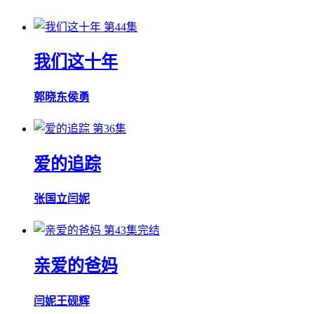
第44集
我们这十年
郭晓东
侯勇
第36集
爱的追踪
张国立
闫妮
第43集完结
亲爱的爸妈
闫妮
王砚辉