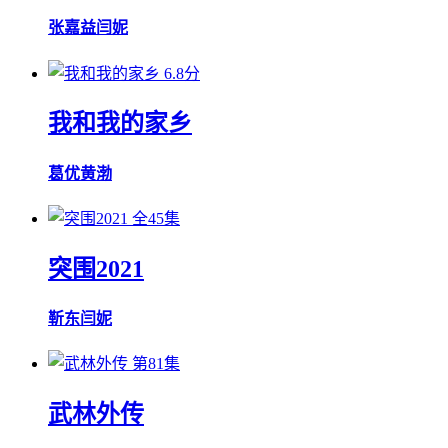
张嘉益
闫妮
6.8分
我和我的家乡
葛优
黄渤
全45集
突围2021
靳东
闫妮
第81集
武林外传