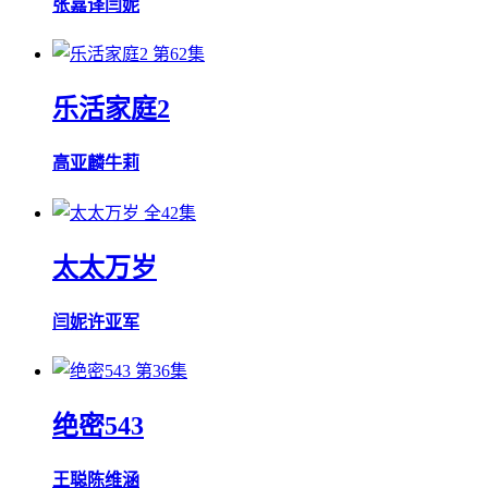
张嘉译
闫妮
第62集
乐活家庭2
高亚麟
牛莉
全42集
太太万岁
闫妮
许亚军
第36集
绝密543
王聪
陈维涵