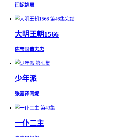
闫妮
姚晨
第46集完结
大明王朝1566
陈宝国
黄志忠
第41集
少年派
张嘉译
闫妮
第43集
一仆二主