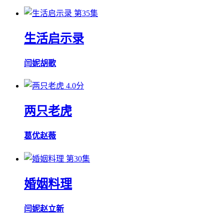
第35集
生活启示录
闫妮
胡歌
4.0分
两只老虎
葛优
赵薇
第30集
婚姻料理
闫妮
赵立新