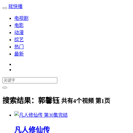
就快播
电视剧
电影
动漫
综艺
热门
最新
搜索结果：
郭馨钰
共有
4
个视频 第
1
页
第30集完结
凡人修仙传