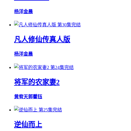
杨洋
金晨
第30集完结
凡人修仙传真人版
杨洋
金晨
第24集完结
将军的农家妻2
黄宥天
郭馨钰
第25集完结
逆仙而上