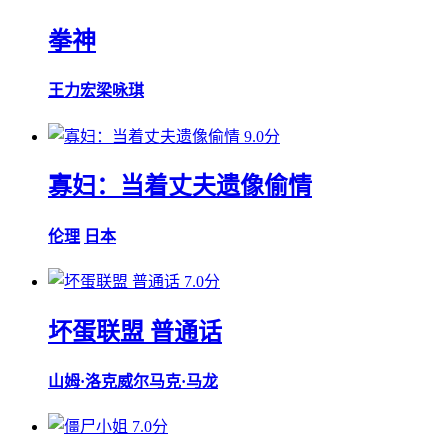
拳神
王力宏
梁咏琪
9.0分
寡妇：当着丈夫遗像偷情
伦理
日本
7.0分
坏蛋联盟 普通话
山姆·洛克威尔
马克·马龙
7.0分