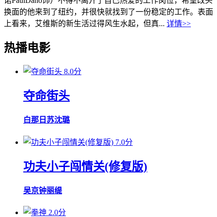
诺PaulDano饰）不得不离开了自己热爱的工作岗位，希望改头
换面的他来到了纽约，并很快就找到了一份稳定的工作。表面
上看来，艾维斯的新生活过得风生水起，但真...
详情>>
热播电影
8.0分
夺命街头
白那日苏
沈璐
7.0分
功夫小子闯情关(修复版)
吴京
钟丽缇
2.0分