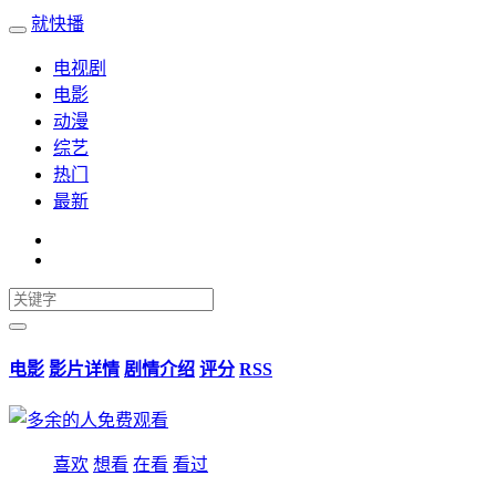
就快播
电视剧
电影
动漫
综艺
热门
最新
电影
影片详情
剧情介绍
评分
RSS
喜欢
想看
在看
看过