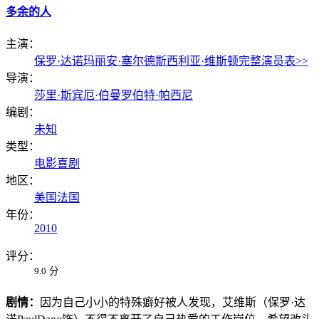
多余的人
主演：
保罗·达诺
玛丽安·塞尔德斯
西利亚·维斯顿
完整演员表>>
导演：
莎里·斯宾厄·伯曼
罗伯特·帕西尼
编剧：
未知
类型：
电影
喜剧
地区：
美国
法国
年份：
2010
评分：
9.0
分
剧情：
因为自己小小的特殊癖好被人发现，艾维斯（保罗·达