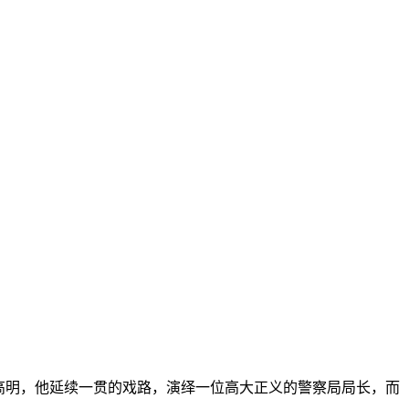
高明，他延续一贯的戏路，演绎一位高大正义的警察局局长，而