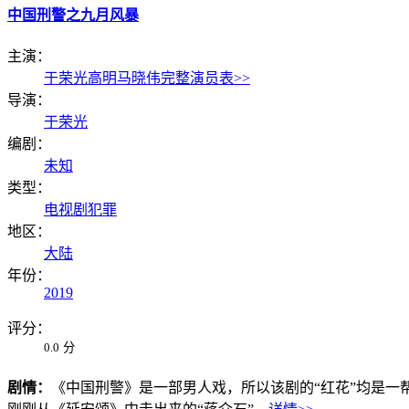
中国刑警之九月风暴
主演：
于荣光
高明
马晓伟
完整演员表>>
导演：
于荣光
编剧：
未知
类型：
电视剧
犯罪
地区：
大陆
年份：
2019
评分：
0.0
分
剧情：
《中国刑警》是一部男人戏，所以该剧的“红花”均是