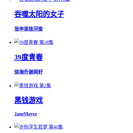
吞噬太阳的女子
张申英
徐河俊
第28集
39度青春
徐海乔
谢闻轩
第2集
黑钱游戏
Jane
Mayer
第40集