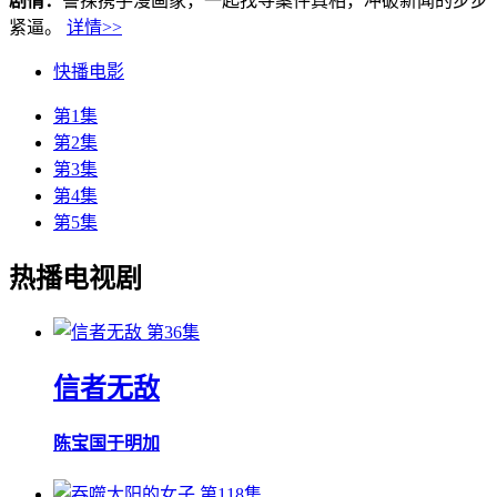
剧情：
警探携手漫画家，一起找寻案件真相，冲破新闻的步步
紧逼。
详情>>
快播电影
第1集
第2集
第3集
第4集
第5集
热播电视剧
第36集
信者无敌
陈宝国
于明加
第118集