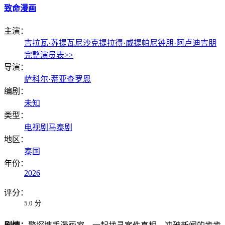
致命漫画
主演：
吉拉瓦·苏提瓦尼沙克
提拉得·威提帕尼
钟朋·阿卢迪吉朋
完整演员表>>
导演：
萨科尔·蒂亚查罗恩
编剧：
未知
类型：
电视剧
马泰剧
地区：
泰国
年份：
2026
评分：
5.0
分