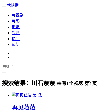
就快播
电视剧
电影
动漫
综艺
热门
最新
搜索结果：
川石奈奈
共有
1
个视频 第
1
页
第5集
再见菈菈